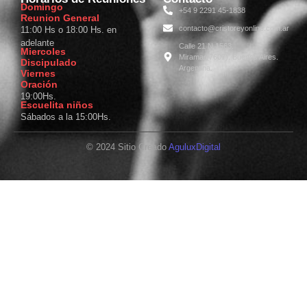
Domingo
+54 9 2291 45-1838
Reunion General
contacto@cristoreyonline.com.ar
11:00 Hs o 18:00 Hs. en
adelante
Calle 21 N 1563.
Miercoles
Miramar(7607). Buenos Aires.
Discipulado
Argentina.
Viernes
Oración
19:00Hs.
Escuelita niños
Sábados a la 15:00Hs.
© 2024 Sitio Creado
AguluxDigital