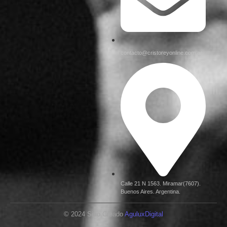
contacto@cristoreyonline.com.ar
Calle 21 N 1563. Miramar(7607).
Buenos Aires. Argentina.
© 2024 Sitio Creado
AguluxDigital