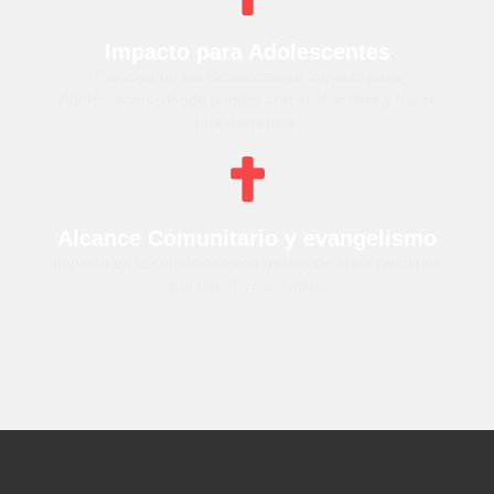
Impacto para Adolescentes
Participa en las Reuniones de Impacto para
Adolescentes, donde puedes crecer, divertirte y hacer
una diferencia.
Alcance Comunitario y evangelismo
Impacto en la comunidad con gestos de amor genuinos
que transforman vidas.