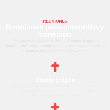
REUNIONES
Reuniones para comunión y
conexión
Participa en las Reuniones de la Igle, donde, donde se
fortalecen los lazos y se crece en la fe. Comparte experiencias y
disfruta de un ambiente de apoyo y amor.
Oración y vigilia
Únete a nuestras Reuniones de Oración para fortalecer
nuestra fe y hacer que todo funcione a través de la
Oración. Dios se mueve con milagros.