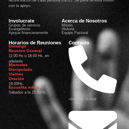
reconciliación de cada persona con Él. Sé parte de esta misión
con tu apoyo.
Involucrate
Acerca de Nosotros
Grupos de servicio
Misión
Evangelismo
Historia
Apoyar financieramente
Equipo Pastoral
Horarios de Reuniones
Contacto
Domingo
Reunion General
11:00 Hs o 18:00 Hs. en
adelante
Miercoles
Discipulado
Viernes
Oración
19:00Hs.
Escuelita niños
Sábados a la 15:00Hs.
+54 9 2291 45-1838